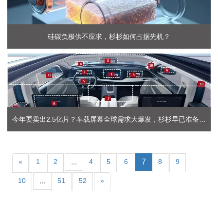
硅碳负极供不应求，杉杉如何占据先机？
今年要卖出2.5亿片？车载屏幕全球需求大爆发，杉杉早已准备好
了
«
1
2
...
4
5
6
7
8
9
10
...
51
52
»