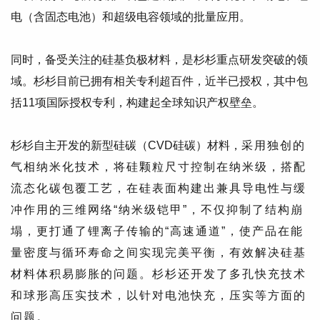
电（含固态电池）和超级电容领域的批量应用。
同时，备受关注的硅基负极材料，是杉杉重点研发突破的领
域。杉杉目前已拥有相关专利超百件，近半已授权，
其中包
括11项国际授权专利
，构建起全球知识产权壁垒。
杉杉自主开发的新型硅碳（CVD硅碳）材料，
采用独创的
气相纳米化技术，将硅颗粒尺寸控制在纳米级，搭配
流态化碳包覆工艺，在硅表面构建出兼具导电性与缓
冲作用的三维网络“纳米级铠甲”，不仅抑制了结构崩
塌，更打通了锂离子传输的“高速通道”，使产品在能
量密度与循环寿命之间实现完美平衡，
有效解决硅基
材料体积易膨胀的问题。杉杉还
开发了多孔快充技术
和球形高压实技术，以针对电池
快充，压实等方面的
问题。