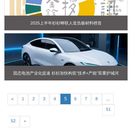
2025上半年杉杉蝉联人造负极材料榜首
固态电池产业化提速 杉杉加快构筑“技术+产能”双重护城河
«
1
2
3
4
5
6
7
8
...
51
52
»